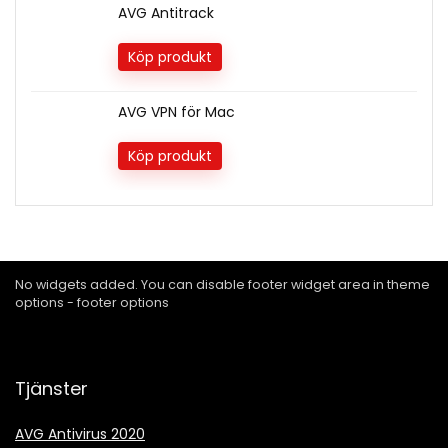
AVG Antitrack
Köp produkt
AVG VPN för Mac
Köp produkt
No widgets added. You can disable footer widget area in theme
options - footer options
Tjänster
AVG Antivirus 2020