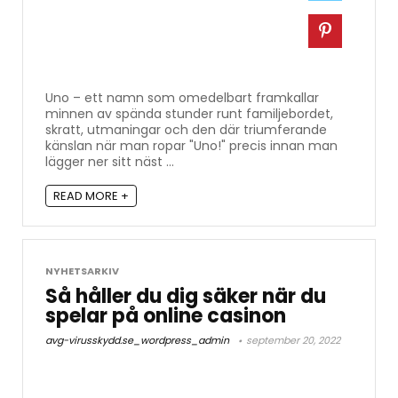
Uno – ett namn som omedelbart framkallar
minnen av spända stunder runt familjebordet,
skratt, utmaningar och den där triumferande
känslan när man ropar "Uno!" precis innan man
lägger ner sitt näst ...
READ MORE +
NYHETSARKIV
Så håller du dig säker när du
spelar på online casinon
avg-virusskydd.se_wordpress_admin
september 20, 2022