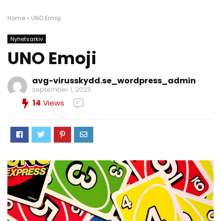
Home
»
UNO Emoji
Nyhetsarkiv
UNO Emoji
avg-virusskydd.se_wordpress_admin
september 1, 2023
14
Views