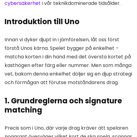
cybersäkerhet
i vår teknikdominerade tidsålder.
Introduktion till Uno
Innan vi dyker djupt in i jämförelsen, låt oss först
förstå Unos kärna. Spelet bygger på enkelhet –
matcha korten i din hand med det översta kortet på
kasthögen efter färg eller nummer. Men som många
vet, bakom denna enkelhet döljer sig en djup strategi
och förmågan att förutse motståndarens drag.
1. Grundreglerna och signature
matching
Precis som i Uno, där varje drag kräver att spelaren
noggrant överväger vilket kort de ska spela, scannar