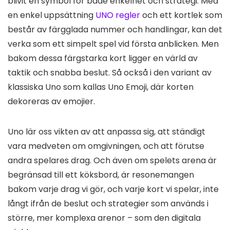
blivit en symbol för både enkelhet och strategi. Med
en enkel uppsättning
UNO regler
och ett kortlek som
består av färgglada nummer och handlingar, kan det
verka som ett simpelt spel vid första anblicken. Men
bakom dessa färgstarka kort ligger en värld av
taktik och snabba beslut. Så också i den variant av
klassiska Uno som kallas Uno Emoji, där korten
dekoreras av emojier.
Uno lär oss vikten av att anpassa sig, att ständigt
vara medveten om omgivningen, och att förutse
andra spelares drag. Och även om spelets arena är
begränsad till ett köksbord, är resonemangen
bakom varje drag vi gör, och varje kort vi spelar, inte
långt ifrån de beslut och strategier som används i
större, mer komplexa arenor – som den digitala