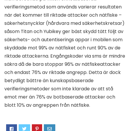
verifieringsmetod som används varierar resultaten
när det kommer till riktade attacker och nätfiske –
säkerhetsnycklar (hårdvara med säkerhetskretsar)
såsom Titan och Yubikey ger bäst skydd tätt följt av
säkerhets- och autentiserings appar i mobilen som
skyddade mot 99% av nätfisket och runt 90% av de
riktade attackerna. Engångskoder via sms är mindre
säkra då de bara stoppar 96% av nätfiskeattacker
och endast 76% av riktade angrepp. Detta är dock
betydligt bättre än kunskapsbaserade
verifieringsmetoder som inte klarade av att stå
emot mer än 76% av botbaserade attacker och
blott 10% av angreppen från nätfiske.