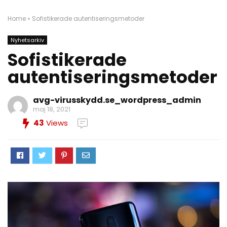
Home
»
Sofistikerade autentiseringsmetoder
Nyhetsarkiv
Sofistikerade
autentiseringsmetoder
avg-virusskydd.se_wordpress_admin
maj 18, 2021
43
Views