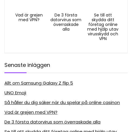
Vad är grejen
De 3 första
Se till att
med VPN?
datorvirus som
skydda ditt
överraskade
företag online
alla
med hjälp utav
virusskydd och
VPN
Senaste inläggen
Allt om Samsung Galaxy Z flip 5
UNO Emoji
Så håller du dig säker när du spelar på online casinon
Vad är grejen med VPN?
De 3 första datorvirus som överraskade alla
Se till att skydda ditt företag online med hjälp utav