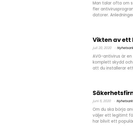
Man talar ofta om s
fler antivirusprogr
datorer. Anledningen
Vikten av et
juli 20, 2020
Nyhetsark
AVG-antivirus är en
komplett skydd och 
att du installerar et
Säkerhetsfir
juni 5, 2020
Nyhetsark
Om du ska börja anvä
väljer ett legitimt 
har blivit ett populä