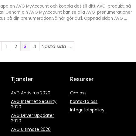
apa en AVG MyAccount och koppla det till ditt AVG-produkt, så
ngar. Genom din AVG MyAccount kan se alla AVG-prenumerationer
tus på din prenumeration.Så här gör du:1. Öppnad sidan AVG ...
1
2
3
4
Nästa sida →
Tjänster
Resurser
AVG Antivirus 2020
Om oss
AVG Internet Security
Kontakta oss
2020
Integritetspolicy
AVG Driver Uppdater
2020
AVG Ultimate 2020