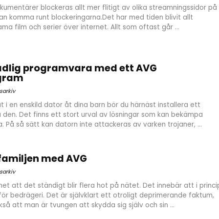
okumentärer blockeras allt mer flitigt av olika streamningssidor på
an komma runt blockeringarna.Det har med tiden blivit allt
ma film och serier över internet. Allt som oftast går ...
dlig programvara med ett AVG
ogram
sarkiv
t i en enskild dator åt dina barn bör du härnäst installera ett
 den. Det finns ett stort urval av lösningar som kan bekämpa
 På så sätt kan datorn inte attackeras av varken trojaner, ...
familjen med AVG
sarkiv
et att det ständigt blir flera hot på nätet. Det innebär att i princi
 för bedrägeri. Det är självklart ett otroligt deprimerande faktum,
å att man är tvungen att skydda sig själv och sin ...