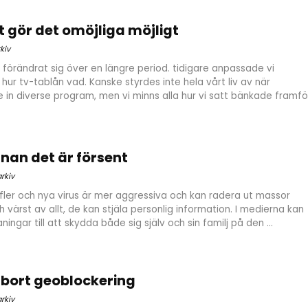
 gör det omöjliga möjligt
kiv
 förändrat sig över en längre period. tidigare anpassade vi
hur tv-tablån vad. Kanske styrdes inte hela vårt liv av när
 in diverse program, men vi minns alla hur vi satt bänkade framfö
nan det är försent
rkiv
t fler och nya virus är mer aggressiva och kan radera ut massor
värst av allt, de kan stjäla personlig information. I medierna kan
gar till att skydda både sig själv och sin familj på den ...
 bort geoblockering
rkiv