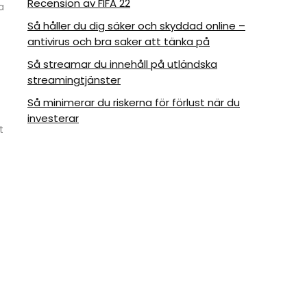
Recension av FIFA 22
a
Så håller du dig säker och skyddad online –
antivirus och bra saker att tänka på
Så streamar du innehåll på utländska
streamingtjänster
Så minimerar du riskerna för förlust när du
investerar
t