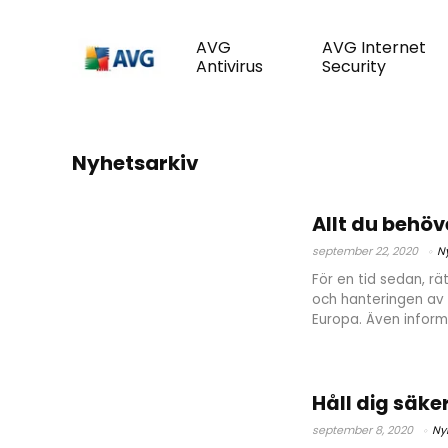
AVG
AVG Internet
Antivirus
Security
Nyhetsarkiv
Allt du behö
september 22, 2020
N
För en tid sedan, rä
och hanteringen av 
Europa. Även informa
Håll dig säke
september 8, 2020
Ny