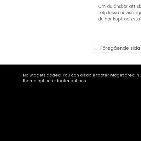
Om du önskar att sk
följ dessa anvisni
du har köpt och sta
← Föregående sida
No widgets added. You can disable footer widget area in
theme options - footer options