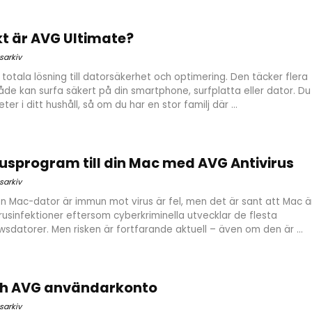
t är AVG Ultimate?
sarkiv
totala lösning till datorsäkerhet och optimering. Den täcker flera
åde kan surfa säkert på din smartphone, surfplatta eller dator. Du
er i ditt hushåll, så om du har en stor familj där ...
rusprogram till din Mac med AVG Antivirus
sarkiv
n Mac-dator är immun mot virus är fel, men det är sant att Mac ä
rusinfektioner eftersom cyberkriminella utvecklar de flesta
owsdatorer. Men risken är fortfarande aktuell – även om den är ...
ch AVG användarkonto
sarkiv