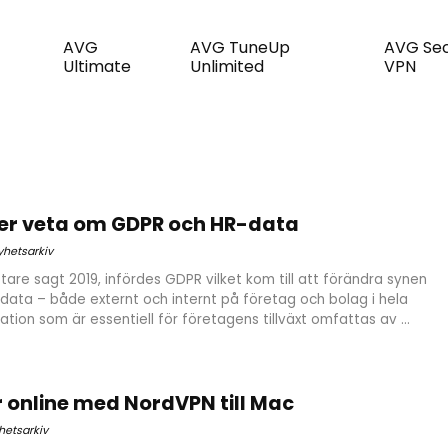
AVG
AVG TuneUp
AVG Se
Ultimate
Unlimited
VPN
ver veta om GDPR och HR-data
yhetsarkiv
ttare sagt 2019, infördes GDPR vilket kom till att förändra synen
data – både externt och internt på företag och bolag i hela
tion som är essentiell för företagens tillväxt omfattas av ...
r online med NordVPN till Mac
hetsarkiv