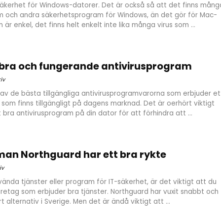
äkerhet för Windows-datorer. Det är också så att det finns mång
am och andra säkerhetsprogram för Windows, än det gör för Mac-
 är enkel, det finns helt enkelt inte lika många virus som ...
t bra och fungerande antivirusprogram
iv
 av de bästa tillgängliga antivirusprogramvarorna som erbjuder et
som finns tillgängligt på dagens marknad. Det är oerhört viktigt
t bra antivirusprogram på din dator för att förhindra att ...
man Northguard har ett bra rykte
iv
nda tjänster eller program för IT-säkerhet, är det viktigt att du
företag som erbjuder bra tjänster. Northguard har vuxit snabbt och
rt alternativ i Sverige. Men det är ändå viktigt att ...