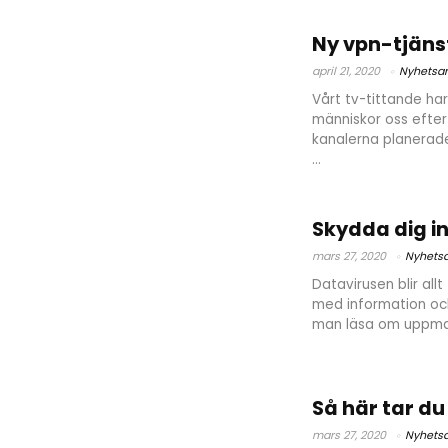
Ny vpn-tjänst
april 21, 2020
Nyhetsar
Vårt tv-tittande har
människor oss efter 
kanalerna planerade
...
Skydda dig in
mars 27, 2020
Nyhetsa
Datavirusen blir all
med information och 
man läsa om uppmanin
Så här tar du
mars 27, 2020
Nyhetsa