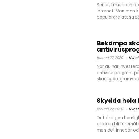
Serier, filmer och d
internet. Men man k
populärare att strea
Bekämpa ska
antiviruspr
januari 22, 2020
Nyhet
När du har investera
antivirusprogram på
skadlig programvara.
Skydda hela 
januari 22, 2020
Nyhet
Det är ingen hemligh
alla kan bli föremål
men det innebär ocks